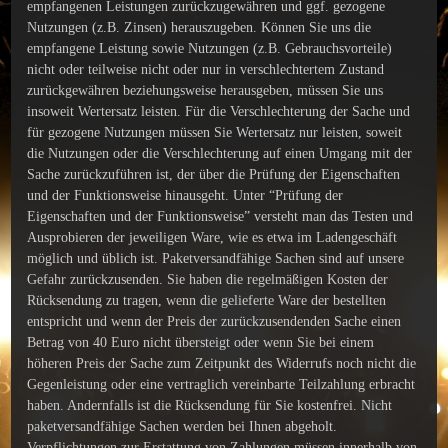
empfangenen Leistungen zurückzugewähren und ggf. gezogene
Nutzungen (z.B. Zinsen) herauszugeben. Können Sie uns die
empfangene Leistung sowie Nutzungen (z.B. Gebrauchsvorteile)
nicht oder teilweise nicht oder nur in verschlechtertem Zustand
zurückgewähren beziehungsweise herausgeben, müssen Sie uns
insoweit Wertersatz leisten. Für die Verschlechterung der Sache und
für gezogene Nutzungen müssen Sie Wertersatz nur leisten, soweit
die Nutzungen oder die Verschlechterung auf einen Umgang mit der
Sache zurückzuführen ist, der über die Prüfung der Eigenschaften
und der Funktionsweise hinausgeht. Unter “Prüfung der
Eigenschaften und der Funktionsweise” versteht man das Testen und
Ausprobieren der jeweiligen Ware, wie es etwa im Ladengeschäft
möglich und üblich ist. Paketversandfähige Sachen sind auf unsere
Gefahr zurückzusenden. Sie haben die regelmäßigen Kosten der
Rücksendung zu tragen, wenn die gelieferte Ware der bestellten
entspricht und wenn der Preis der zurückzusendenden Sache einen
Betrag von 40 Euro nicht übersteigt oder wenn Sie bei einem
höheren Preis der Sache zum Zeitpunkt des Widerrufs noch nicht die
Gegenleistung oder eine vertraglich vereinbarte Teilzahlung erbracht
haben. Andernfalls ist die Rücksendung für Sie kostenfrei. Nicht
paketversandfähige Sachen werden bei Ihnen abgeholt.
Verpflichtungen zur Erstattung von Zahlungen müssen innerhalb von