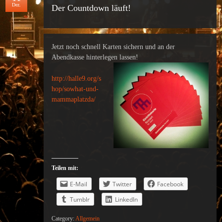
Dez.
Der Countdown läuft!
Jetzt noch schnell Karten sichern und an der
Abendkasse hinterlegen lassen!
http://halle9.org/s
hop/sowhat-und-
mammaplatzda/
Teilen mit:
E-Mail
Twitter
Facebook
Tumblr
LinkedIn
Category:
Allgemein