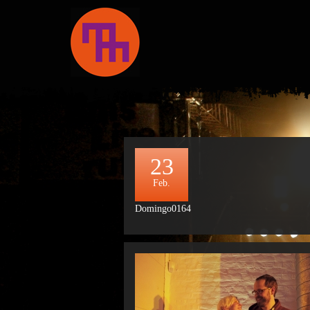
23
Feb.
Domingo0164