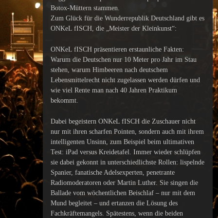
Botox-Müttern stammen.
Zum Glück für die Wunderrepublik Deutschland gibt es
ONKeL fISCH, die „Meister der Kleinkunst“:
ONKeL fISCH präsentieren erstaunliche Fakten:
Warum die Deutschen nur 10 Meter pro Jahr im Stau
stehen, warum Himbeeren nach deutschem
Lebensmittelrecht nicht zugelassen werden dürfen und
wie viel Rente man nach 40 Jahren Praktikum
bekommt.
Dabei begeistern ONKeL fISCH die Zuschauer nicht
nur mit ihren scharfen Pointen, sondern auch mit ihrem
intelligenten Unsinn, zum Beispiel beim ultimativen
Test: iPad versus Kreidetafel. Immer wieder schlüpfen
sie dabei gekonnt in unterschiedlichste Rollen: lispelnde
Spanier, fanatische Adelsexperten, penetrante
Radiomoderatoren oder Martin Luther. Sie singen die
Ballade vom wöchentlichen Beischlaf – nur mit dem
Mund begleitet – und ertanzen die Lösung des
Fachkräftemangels. Spätestens, wenn die beiden