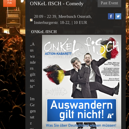
ONKeL fISCH - Comedy
Past Event
Feb
20:09 - 22:39, Meerbusch Osterath,
Insterburgerstr. 18-22, | 10 EUR
ONKeL fISCH
„A
us
wa
nde
rn
gilt
nic
ht“
Im
Ge
gen
sat
z