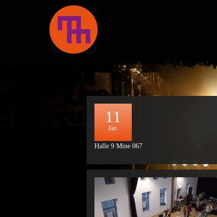
11
Jan.
Halle 9 Mine 067