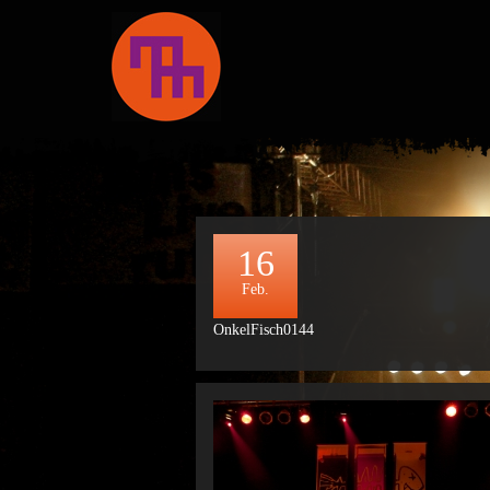
16
Feb.
OnkelFisch0144