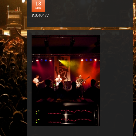
18
März
P1040477