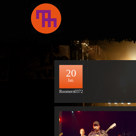
20
Jan.
Roomers0372