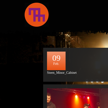
09
Feb.
Steen_Minor_Cabinet