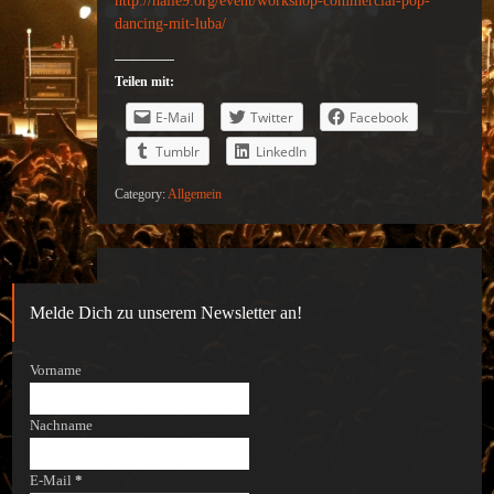
http://halle9.org/event/workshop-commercial-pop-
dancing-mit-luba/
Teilen mit:
E-Mail
Twitter
Facebook
Tumblr
LinkedIn
Category:
Allgemein
Melde Dich zu unserem Newsletter an!
Vorname
Nachname
E-Mail
*